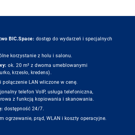
two BIC.Space:
dostęp do wydarzeń i specjalnych
lne korzystanie z holu i salonu.
wy:
ok. 20 m² z dwoma umeblowanymi
rko, krzesło, kredens).
 połączenie LAN wliczone w cenę.
jonalny telefon VoIP, usługa telefoniczna,
erowa z funkcją kopiowania i skanowania.
ę:
dostępność 24/7.
m ogrzewanie, prąd, WLAN i koszty operacyjne.