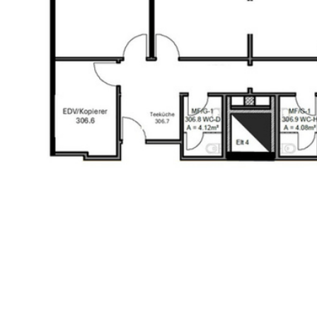
Kliknij na zdjęcie, aby zobaczyć plan piętra i inne zdj