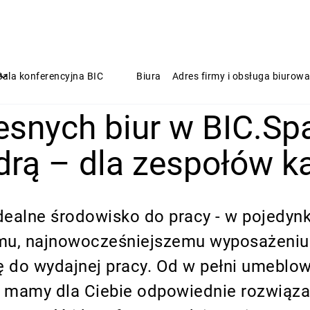
Sala konferencyjna BIC
Biura
Adres firmy i obsługa biurowa
snych biur w BIC.Sp
drą – dla zespołów ka
ealne środowisko do pracy - w pojedynkę,
mu, najnowocześniejszemu wyposażeniu i
ę do wydajnej pracy. Od w pełni umeblo
 mamy dla Ciebie odpowiednie rozwiązani