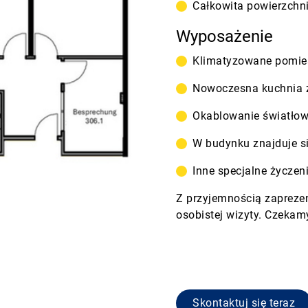
Całkowita powierzchn
Wyposażenie
Klimatyzowane pomies
Nowoczesna kuchnia 
Okablowanie światłow
W budynku znajduje s
Inne specjalne życze
Z przyjemnością zaprez
osobistej wizyty. Czekam
ęcia
Skontaktuj się teraz